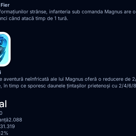
 Fier
 formațiunilor strânse, infanteria sub comanda Magnus ar
nci când atacă timp de 1 tură.
i
 de aventură neînfricată ale lui Magnus oferă o reducere de 
, în timp ce sporesc daunele țintașilor prietenoși cu 2/4/6/
al
0
anță
2.088
31.319
32%