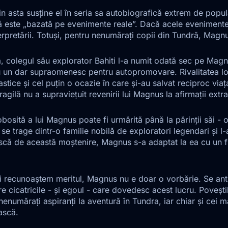
in asta susține el în seria sa autobiografică extrem de popu
 este „bazată pe evenimente reale”. Dacă acele evenimente 
erpretării. Totuși, pentru nenumărați copii din Tundră, Ma
a, colegul său explorator Bahiti l-a numit odată sec pe Magnu
u un dar supraomenesc pentru autopromovare. Rivalitatea lo
castice și cel puțin o ocazie în care și-au salvat reciproc vi
fragilă nu a supraviețuit revenirii lui Magnus la afirmații extr
bosită a lui Magnus poate fi urmărită până la părinții săi - 
se trage dintr-o familie nobilă de exploratori legendari și l
scă de această moștenire, Magnus s-a adaptat la ea cu un fl
i recunoaștem meritul, Magnus nu e doar o vorbărie. Se ant
are cicatricile - și egoul - care dovedesc acest lucru. Povești
nenumărați aspiranți la aventură în Tundra, iar chiar și cei m
ască.