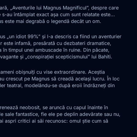
lară, „Aventurile lui Magnus Magnificul”, despre care
s-au întâmplat exact așa cum sunt relatate este...
gnus este mai degrabă o legendă decât un om.
s „un idiot 99%” și l-a descris ca fiind un aventurier
r este infamă, presărată cu dezbateri dramatice,
ața în timpul unei ambuscade în ruine. Din păcate,
avagante și „conspirației scepticismului” lui Bahiti.
oameni obișnuiți cu vise extraordinare. Aceștia
-au crescut pe Magnus să creadă același lucru. În loc
er teatral, modelându-se după eroii îndrăzneți din
renează neobosit, se aruncă cu capul înainte în
le sale fantastice, fie ele pe deplin adevărate sau nu,
ai aspri critici ai săi recunosc: omul știe cum să