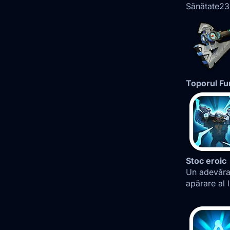
Sănătate
2
Toporul Fur
Stoc eroic
Un adevărat
apărare al 