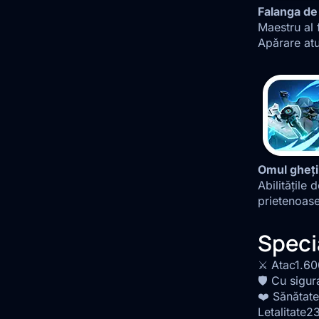
Falanga de
Maestru al
Apărare atu
Omul gheți
Abilitățile
prietenoase
Speci
⚔️ Atac
1.60
🛡️ Cu sigur
❤️ Sănătate
Letalitate
2