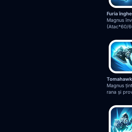
Furia înghe
Magnus înv
(Atac*60/6
Tomahawk 
Magnus țin
rana și pr