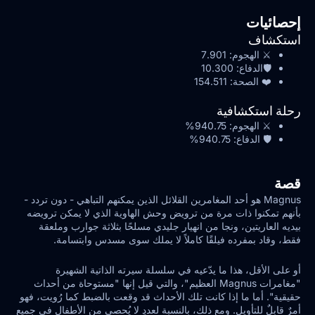
إحصائيات
استكشاف
⚔️ الهجوم:
7.901
🛡️الدفاع:
10.300
❤️ الصحة:
154.511
رحلة استكشافية
⚔️ الهجوم:
940.75%
🛡️ الدفاع:
940.75%
قصة
Magnus هو أحد المغامرين القلائل الذين يمكنهم التباهي - دون تردد -
بأنهم تمكنوا ذات مرة من ترويض وحش الهاوية الذي لا يمكن ترويضه
بيديه العاريتين، ونجا من انهيار جليدي مسلحًا بثلاثة جوارب وملعقة
فقط، وقاد بمفرده فيلقًا كاملاً لا يملك سوى مسدس وابتسامة.
أو على الأقل، هذا ما يدّعيه في سلسلة سيرته الذاتية الشهيرة
"مغامرات Magnus العظيم"، والتي قيل إنها "مستوحاة من أحداث
حقيقية". أما ما إذا كانت تلك الأحداث قد وقعت بالضبط كما رُويت، فهو
أمرٌ قابلٌ للتأويل. ومع ذلك، بالنسبة لعددٍ لا يُحصى من الأطفال في جميع