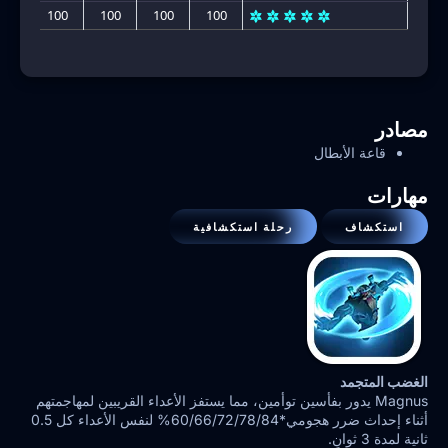
100
100
100
100
100
مصادر
قاعة الأبطال
مهارات
استكشاف
رحلة استكشافية
الغضب المتجمد
Magnus يدور بفأسين توأمين، مما يستفز الأعداء القريبين لمهاجمتهم
أثناء إحداث ضرر هجومي*60/66/72/78/84% لنفس الأعداء كل 0.5
ثانية لمدة 3 ثوانٍ.