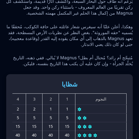
يُزعم أنه طاف حول البحار السبعة، واكتشف آثارًا قديمة، واستكشف كل
ركن تقريبًا من العالم المعروف - باستثناء ركن واحد. وقد جعل
Magnus من إكمال هذا الحلم غير المكتمل مهمته الشخصية.
وهكذا، أعلن علنًا أنه سيغرس شعار عائلته على حافة الكوكب، مُحققًا ما
يُسميه "حقه الموروثة". بغض النظر عن نظريات الأرض المسطحة، فقد
تعهد Magnus بالذهاب إلى أي مكان يقوده إليه القدر (وقاعدة معجبيه)،
حتى لو كان ذلك يعني الاندثار.
مُتبجّح أم رائد؟ مُحتال أم بطل؟ Magnus لا يُبالي. ففي ذهنه، التاريخ
يُخلّد الجرأة - وإن كان عليه أن يكتب هذا التاريخ بنفسه، فليكن.
شظايا
النجوم
1
2
3
4
5
2
2
2
1
1
5
5
5
5
5
15
15
15
15
15
40
40
40
40
40