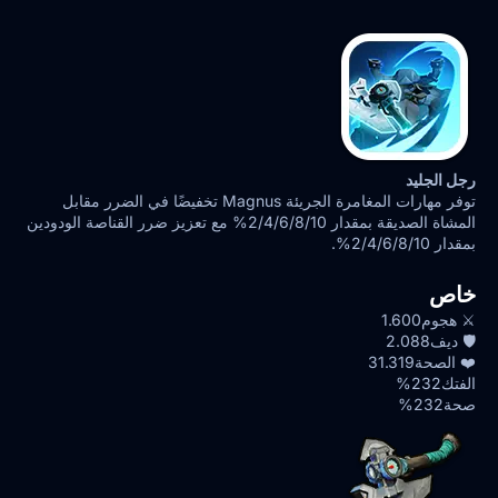
رجل الجليد
توفر مهارات المغامرة الجريئة Magnus تخفيضًا في الضرر مقابل
المشاة الصديقة بمقدار 2/4/6/8/10% مع تعزيز ضرر القناصة الودودين
بمقدار 2/4/6/8/10%.
خاص
⚔️ هجوم
1.600
🛡️ ديف
2.088
❤️ الصحة
31.319
الفتك
232%
صحة
232%