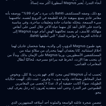
أنحاء التندرا، يُعتبر Magnus أسطورةً أكثر منه إنسانًا.
مع ذلك، وصفه المستكشف Bahiti ذات مرة بـ"هراء 99%" ووصفه بأنه
مغامر عادي يتمتع بموهبة خارقة للطبيعة في الترويج لنفسه. تنافسهما
سيء السمعة، يتخلله نقاشات حادة وتعليقات ساخرة، وفي مناسبة
واحدة على الأقل أنقذ كل منهما حياة الآخر خلال كمين على أنقاض
متهالكة. للأسف، لم يصمد تحالفهما الهش أمام عودة Magnus إلى
ادعاءاته الغريبة و"مؤامرة الشك" التي أطلقها Bahiti.
يعود طموح Magnus الدؤوب إلى والديه، وهما شخصان عاديان لهما
أحلامٌ استثنائية. كانا يعتقدان أنهما ينحدران من سلالةٍ نبيلة من
المستكشفين الأسطوريين، وربيا Magnus على الإيمان بذلك. وبدلًا من
أن يتجنب هذا الإرث، انخرط فيه ببراعةٍ مسرحية، مُحاكيًا أبطال
المغامرات القدامى.
يُحسب له أن Magnus ليس مجرد كلام. فهو يتدرب بلا كلل، ويخوض
غمار المخاطر بشجاعة، ولديه ندوب - وغرور - تثبت ذلك. ألهمت حكاياته
الطويلة، سواءً أكانت حقيقية أم لا، عددًا لا يُحصى من المغامرين
الطموحين عبر التندرا، وحتى أشد منتقديه يُقرون: إنه رجل يعرف كيف
ينجو.
تتضمن شجرة عائلته الواسعة والملونة أحد أسلافه المشهورين الذي