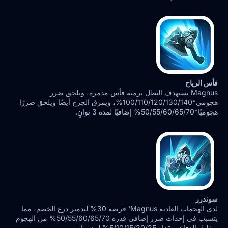
فأس الرياح
Magnus يستهدف البطل برمية فأس مدمرة، ويلحق ضرر
هجومي*100/110/120/130/140%، ويمزق الجرح أيضًا ويلحق ضررًا
هجوميًا*50/55/60/65/70% إضافيًا لمدة 3 ثوانٍ.
سوندرر
لدى الهجمات العادية Magnus' فرصة 30% لتدمير درع الخصم، مما
يتسبب في إحداث ضرر إضافي قدره 50/55/60/65/70% من الهجوم
وتقليل الدفاع بمقدار 5/10/15/20/25% لمدة ثانيتين.