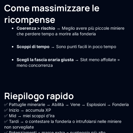
Come massimizzare le
ricompense
Coerenza > rischio
→ Meglio avere più piccole miniere
che perdere tempo a morire alla fonderia
Scoppi di tempo
→ Sono punti facili in poco tempo
Scegli la fascia oraria giusta
→ Slot meno affollate =
meno concorrenza
Riepilogo rapido
✅ Pattuglie minerarie → Abilità → Vene → Esplosioni → Fonderia
✅ Inizio → accumula XP
✅ Mid → miei scoppi d'ira
✅ Tardi → o contestare la fonderia o intrufolarsi nelle miniere
non sorvegliate
✅ Potenziamenti + marce extra = punteggio più alto