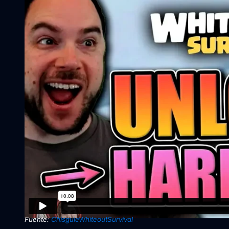
Fuente:
ChisguleWhiteoutSurvival