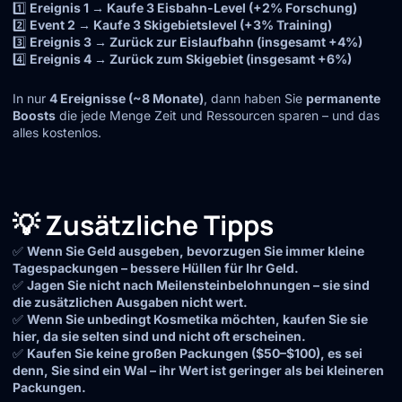
1️⃣
Ereignis 1 → Kaufe 3 Eisbahn-Level (+2% Forschung)
2️⃣
Event 2 → Kaufe 3 Skigebietslevel (+3% Training)
3️⃣
Ereignis 3 → Zurück zur Eislaufbahn (insgesamt +4%)
4️⃣
Ereignis 4 → Zurück zum Skigebiet (insgesamt +6%)
In nur
4 Ereignisse (~8 Monate)
, dann haben Sie
permanente
Boosts
die jede Menge Zeit und Ressourcen sparen – und das
alles kostenlos.
💡 Zusätzliche Tipps
✅
Wenn Sie Geld ausgeben, bevorzugen Sie immer kleine
Tagespackungen – bessere Hüllen für Ihr Geld.
✅
Jagen Sie nicht nach Meilensteinbelohnungen – sie sind
die zusätzlichen Ausgaben nicht wert.
✅
Wenn Sie unbedingt Kosmetika möchten, kaufen Sie sie
hier, da sie selten sind und nicht oft erscheinen.
✅
Kaufen Sie keine großen Packungen ($50–$100), es sei
denn, Sie sind ein Wal – ihr Wert ist geringer als bei kleineren
Packungen.