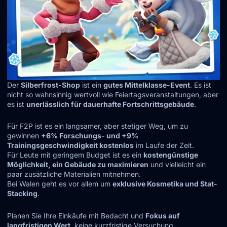
Der
Silberfrost-Shop
ist ein
gutes Mittelklasse-Event
. Es ist
nicht so wahnsinnig wertvoll wie Feiertagsveranstaltungen, aber
es ist
unerlässlich für dauerhafte Fortschrittsgebäude
.
Für F2P ist es ein langsamer, aber stetiger Weg, um zu
gewinnen
+6% Forschungs- und +9%
Trainingsgeschwindigkeit kostenlos
im Laufe der Zeit.
Für Leute mit geringem Budget ist es ein
kostengünstige
Möglichkeit, ein Gebäude zu maximieren
und vielleicht ein
paar zusätzliche Materialien mitnehmen.
Bei Walen geht es vor allem um
exklusive Kosmetika und Stat-
Stacking
.
Planen Sie Ihre Einkäufe mit Bedacht und
Fokus auf
langfristigen Wert
, keine kurzfristige Versuchung.