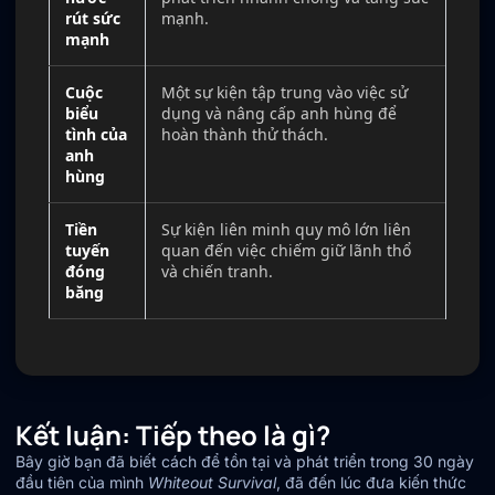
rút sức
mạnh.
mạnh
Cuộc
Một sự kiện tập trung vào việc sử
biểu
dụng và nâng cấp anh hùng để
tình của
hoàn thành thử thách.
anh
hùng
Tiền
Sự kiện liên minh quy mô lớn liên
tuyến
quan đến việc chiếm giữ lãnh thổ
đóng
và chiến tranh.
băng
Kết luận: Tiếp theo là gì?
Bây giờ bạn đã biết cách để tồn tại và phát triển trong 30 ngày
đầu tiên của mình
Whiteout Survival
, đã đến lúc đưa kiến thức