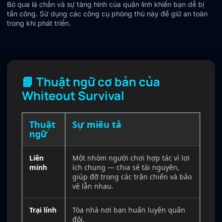
Bỏ qua lá chắn và sự tàng hình của quân lính khiến bạn dễ bị
tấn công. Sử dụng các công cụ phòng thủ này để giữ an toàn
trong khi phát triển.
📘 Thuật ngữ cơ bản của
Whiteout Survival
Thuật
Sự miêu tả
ngữ
Liên
Một nhóm người chơi hợp tác vì lợi
minh
ích chung — chia sẻ tài nguyên,
giúp đỡ trong các trận chiến và bảo
vệ lẫn nhau.
Trại lính
Tòa nhà nơi bạn huấn luyện quân
đội.