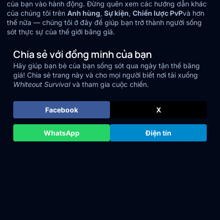
của bạn vào hành động. Đừng quên xem các hướng dẫn khác
của chúng tôi trên
Anh hùng
,
Sự kiện
,
Chiến lược PvP
và hơn
thế nữa — chúng tôi ở đây để giúp bạn trở thành người sống
sót thực sự của thế giới băng giá.
Chia sẻ với đồng minh của bạn
Hãy giúp bạn bè của bạn sống sót qua ngày tận thế băng
giá! Chia sẻ trang này và cho mọi người biết nơi tải xuống
Whiteout Survival
và tham gia cuộc chiến.
Facebook
X
WhatsApp
Điện tín