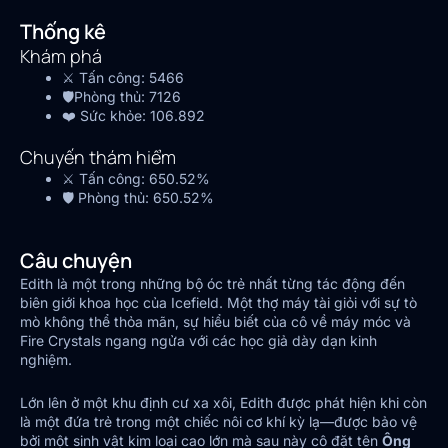
Thống kê
Khám phá
⚔️ Tấn công:
5466
🛡️Phòng thủ:
7126
❤️ Sức khỏe:
106.892
Chuyến thám hiểm
⚔️ Tấn công:
650.52%
🛡️ Phòng thủ:
650.52%
Câu chuyện
Edith là một trong những bộ óc trẻ nhất từng tác động đến
biên giới khoa học của Icefield. Một thợ máy tài giỏi với sự tò
mò không thể thỏa mãn, sự hiểu biết của cô về máy móc và
Fire Crystals ngang ngửa với các học giả dày dạn kinh
nghiệm.
Lớn lên ở một khu định cư xa xôi, Edith được phát hiện khi còn
là một đứa trẻ trong một chiếc nôi cơ khí kỳ lạ—được bảo vệ
bởi một sinh vật kim loại cao lớn mà sau này cô đặt tên
Ông