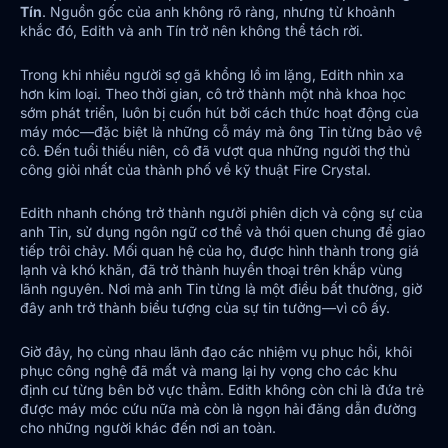
Tín
. Nguồn gốc của anh không rõ ràng, nhưng từ khoảnh
khắc đó, Edith và anh Tín trở nên không thể tách rời.
Trong khi nhiều người sợ gã khổng lồ im lặng, Edith nhìn xa
hơn kim loại. Theo thời gian, cô trở thành một nhà khoa học
sớm phát triển, luôn bị cuốn hút bởi cách thức hoạt động của
máy móc—đặc biệt là những cỗ máy mà ông Tin từng bảo vệ
cô. Đến tuổi thiếu niên, cô đã vượt qua những người thợ thủ
công giỏi nhất của thành phố về kỹ thuật Fire Crystal.
Edith nhanh chóng trở thành người phiên dịch và cộng sự của
anh Tin, sử dụng ngôn ngữ cơ thể và thói quen chung để giao
tiếp trôi chảy. Mối quan hệ của họ, được hình thành trong giá
lạnh và khó khăn, đã trở thành huyền thoại trên khắp vùng
lãnh nguyên. Nơi mà anh Tin từng là một điều bất thường, giờ
đây anh trở thành biểu tượng của sự tin tưởng—vì cô ấy.
Giờ đây, họ cùng nhau lãnh đạo các nhiệm vụ phục hồi, khôi
phục công nghệ đã mất và mang lại hy vọng cho các khu
định cư từng bên bờ vực thẳm. Edith không còn chỉ là đứa trẻ
được máy móc cứu nữa mà còn là ngọn hải đăng dẫn đường
cho những người khác đến nơi an toàn.