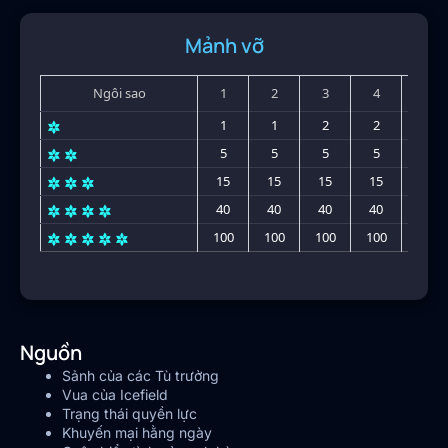
Mảnh vỡ
Ngôi sao
1
2
3
4
5
1
1
2
2
2
5
5
5
5
5
15
15
15
15
15
40
40
40
40
40
100
100
100
100
100
Nguồn
Sảnh của các Tù trưởng
Vua của Icefield
Trạng thái quyền lực
Khuyến mại hằng ngày