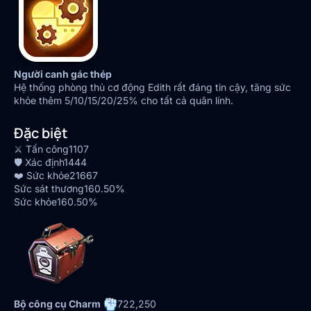
Người canh gác thép
Hệ thống phòng thủ cơ động Edith rất đáng tin cậy, tăng sức
khỏe thêm 5/10/15/20/25% cho tất cả quân lính.
Đặc biệt
⚔️ Tấn công
1107
🛡️ Xác định
1444
❤️ Sức khỏe
21667
Sức sát thương
160.50%
Sức khỏe
160.50%
Bộ công cụ Charm
722,250