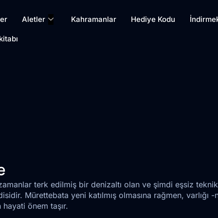
er
Aletler
Kahramanlar
Hediye Kodu
İndirme
kitabı
e
zamanlar terk edilmiş bir denizaltı olan ve şimdi eşsiz tekn
sidir. Mürettebata yeni katılmış olmasına rağmen, varlığı -n
n hayati önem taşır.