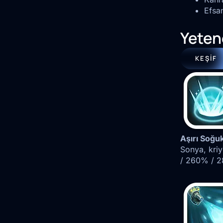
Efsa
Yeten
KEŞIF
Aşırı Soğu
Sonya, kriy
/ 260% / 28