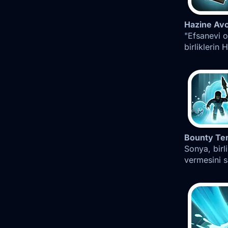
Hazine Avc
"Efsanevi 
birliklerin
Bounty Te
Sonya, birl
vermesini s