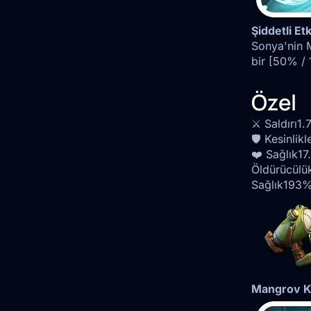
Şiddetli Etk
Sonya'nin Mı
bir [50% /
Özel
⚔️ Saldırı
1.
🛡️ Kesinlikl
❤️ Sağlık
17
Öldürücülü
Sağlık
193
Mangrov K