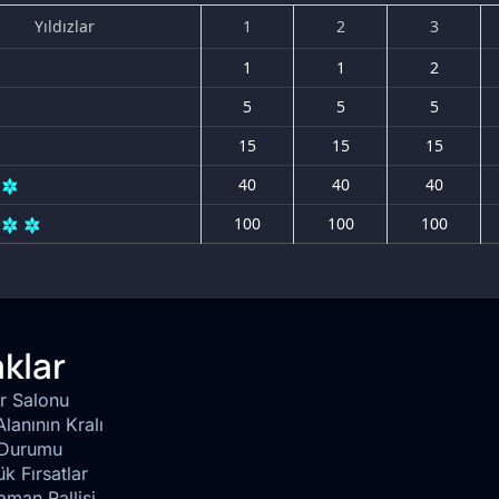
Yıldızlar
1
2
3
1
1
2
5
5
5
15
15
15
40
40
40
100
100
100
klar
er Salonu
lanının Kralı
Durumu
k Fırsatlar
aman Rallisi