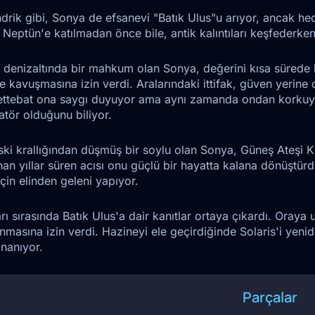
rik gibi, Sonya de efsanevi "Batık Ulus"u arıyor, ancak he
: Neptün'e katılmadan önce bile, antik kalıntıları keşfederk
 denizaltında bir mahkum olan Sonya, değerini kısa sürede
 kavuşmasına izin verdi. Aralarındaki ittifak, güven yerine o
rettebat ona saygı duyuyor ama aynı zamanda ondan korkuyo
atör olduğunu biliyor.
eski krallığından düşmüş bir soylu olan Sonya, Güneş Ateşi K
an yıllar süren acısı onu güçlü bir hayatta kalana dönüştürd
in elinden geleni yapıyor.
rı sırasında Batık Ulus'a dair kanıtlar ortaya çıkardı. Oray
alınmasına izin verdi. Hazineyi ele geçirdiğinde Solaris'i yeni
nanıyor.
Parçalar