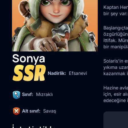
Kaptan Hend
bir şey var
Başlangıçta
özgürlüğüne
ittifak. Mü
bir manipül
Sonya
Solaris'in 
yıkıma uzan
Nadirlik:
Efsanevi
kazanmak iç
Hazine avla
için, esir 
Sınıf:
Mızraklı
edeceğine i
Alt sınıf:
Savaş