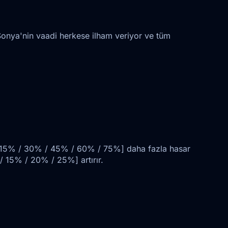
onya'nin vaadi herkese ilham veriyor ve tüm
ıda [15% / 30% / 45% / 60% / 75%] daha fazla hasar
 / 15% / 20% / 25%] artırır.