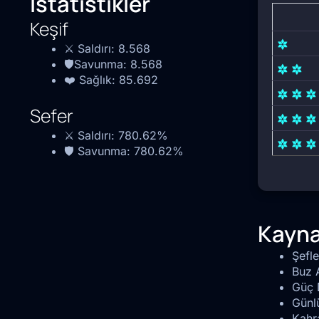
İstatistikler
Keşif
⚔️ Saldırı:
8.568
🛡️Savunma:
8.568
❤️ Sağlık:
85.692
Sefer
⚔️ Saldırı:
780.62%
🛡️ Savunma:
780.62%
Kayna
Şefl
Buz A
Güç 
Günlü
Kahr