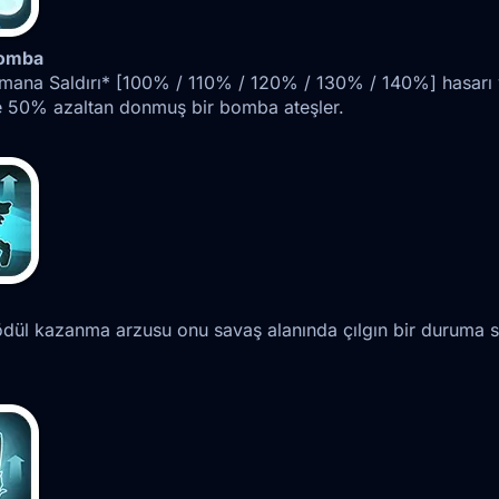
omba
mana Saldırı* [100% / 110% / 120% / 130% / 140%] hasarı ve
ne 50% azaltan donmuş bir bomba ateşler.
ödül kazanma arzusu onu savaş alanında çılgın bir duruma 