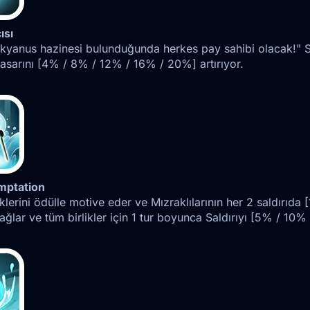
ısı
okyanus hazinesi bulunduğunda herkes pay sahibi olacak!" S
 Hasarını [4% / 8% / 12% / 16% / 20%] artırıyor.
mptation
iklerini ödülle motive eder ve Mızraklılarının her 2 saldır
ağlar ve tüm birlikler için 1 tur boyunca Saldırıyı [5% / 10%