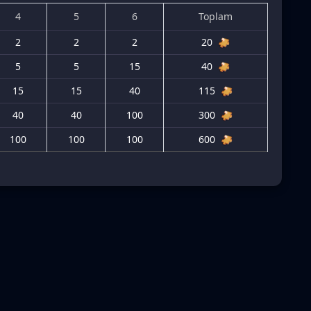
4
5
6
Toplam
2
2
2
20
5
5
15
40
15
15
40
115
40
40
100
300
100
100
100
600