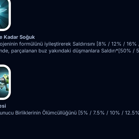
ne Kadar Soğuk
ojeninin formülünü iyileştirerek Saldırısını [8% / 12% / 16%
inde, parçalanan buz yakındaki düşmanlara Saldırı*[50% / 
esi
nucu Birliklerinin Ölümcüllüğünü [5% / 7.5% / 10% / 12.5% / 