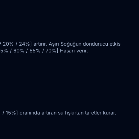
 / 20% / 24%] artırır. Aşırı Soğuğun dondurucu etkisi
55% / 60% / 65% / 70%] Hasarı verir.
15%] oranında artıran su fışkırtan taretler kurar.