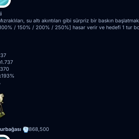
i
zraklıları, su altı akıntıları gibi sürpriz bir baskın başlatmak 
 100% / 150% / 200% / 250%] hasar verir ve hedefi 1 tur bo
737
e
1.737
.370
k
193%
%
urbağası
868,500