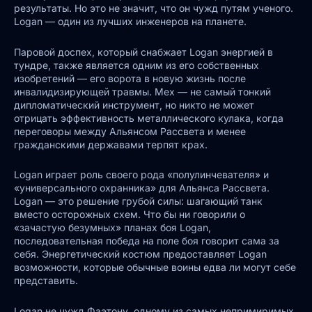
результаты. Но это не значит, что он чужд путям ученого.
Logan — один из лучших инженеров на планете.
Паровой доспех, который снабжает Logan энергией в
тундре, также является одним из его собственных
изобретений — его ворота в новую жизнь после
инвалидизирующей травмы. Мех — не самый тонкий
дипломатический инструмент, но никто не может
отрицать эффективность металлического кулака, когда
переговоры между Альянсом Рассвета и менее
гражданскими державами терпят крах.
Logan играет роль своего рода «полулинчевателя» и
«универсального охранника» для Альянса Рассвета.
Logan — это решение грубой силы: шагающий танк
вместо осторожных схем. Что бы ни говорили о
«зачастую безумных» планах боя Logan,
последовательная победа на поле боя говорит сама за
себя. Энергетический костюм предоставляет Logan
возможности, которые обычные воины едва ли могут себе
представить.
Logan не чужд Фаэтону, одному из самых непримиримых