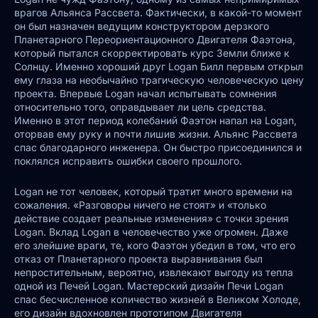
врагов Альянса Рассвета. Фактически, в какой-то момент
он был назначен ведущим конструктором дерзкого
Планетарного Переориентационного Двигателя Фаэтона,
который пытался скорректировать курс Земли ближе к
Солнцу. Именно хороший друг Logan Билл первым открыл
ему глаза на необычайно трагическую человеческую цену
проекта. Впервые Logan начал испытывать сомнения
относительно того, оправдывает ли цель средства.
Именно в этот период колебаний Фаэтон напал на Logan,
оторвав ему руку и почти лишив жизни. Альянс Рассвета
спас благодарного инженера. Он быстро присоединился и
поклялся исправить ошибки своего прошлого.
Logan не тот человек, который тратит много времени на
сожаления. «Разговоры ничего не стоят» и «только
действие создает реальные изменения» с точки зрения
Logan. Вклад Logan в человечество уже огромен. Даже
его злейшие враги, те, кого Фаэтон убедил в том, что его
отказ от Планетарного проекта выравнивания был
непростительным, вероятно, извлекают выгоду из тепла
одной из Печей Logan. Мастерский дизайн Печи Logan
спас бесчисленное количество жизней в Великом Холоде,
его дизайн вдохновлен прототипом Двигателя