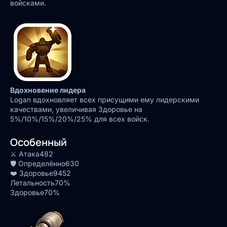
войсками.
Вдохновение лидера
Logan вдохновляет всех присущими ему лидерскими
качествами, увеличивая Здоровье на
5%/10%/15%/20%/25% для всех войск.
Особенный
⚔️ Атака
482
🛡️ Определённо
630
❤️ Здоровье
9452
Летальность
70%
Здоровье
70%