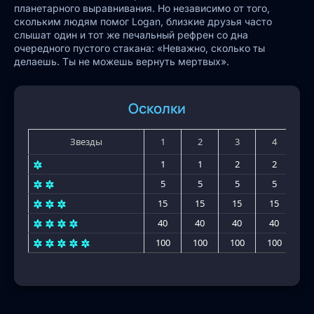
планетарного выравнивания. Но независимо от того,
скольким людям помог Logan, близкие друзья часто
слышат один и тот же печальный рефрен со дна
очередного пустого стакана: «Неважно, сколько ты
делаешь. Ты не можешь вернуть мертвых».
Осколки
Звезды
1
2
3
4
5
1
1
2
2
2
5
5
5
5
5
15
15
15
15
1
40
40
40
40
4
100
100
100
100
10