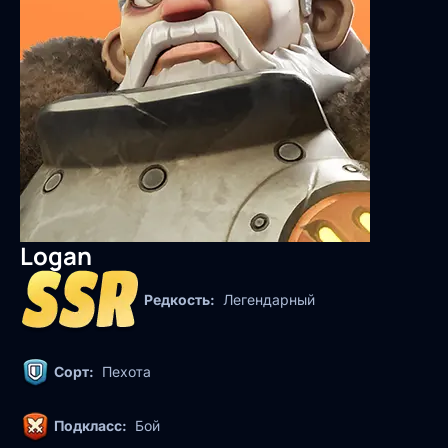
Logan
Редкость:
Легендарный
Сорт:
Пехота
Подкласс:
Бой