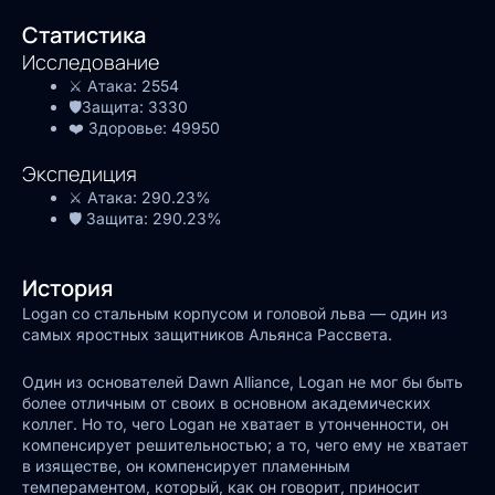
Статистика
Исследование
⚔️ Атака:
2554
🛡️Защита:
3330
❤️ Здоровье:
49950
Экспедиция
⚔️ Атака:
290.23%
🛡️ Защита:
290.23%
История
Logan со стальным корпусом и головой льва — один из
самых яростных защитников Альянса Рассвета.
Один из основателей Dawn Alliance, Logan не мог бы быть
более отличным от своих в основном академических
коллег. Но то, чего Logan не хватает в утонченности, он
компенсирует решительностью; а то, чего ему не хватает
в изяществе, он компенсирует пламенным
темпераментом, который, как он говорит, приносит