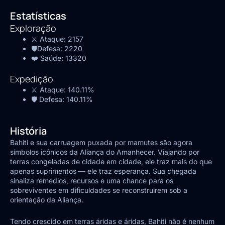
Estatísticas
Exploração
⚔️ Ataque:
2157
🛡️Defesa:
2220
❤️ Saúde:
13320
Expedição
⚔️ Ataque:
140.11%
🛡️ Defesa:
140.11%
História
Bahiti e sua carruagem puxada por mamutes são agora
símbolos icônicos da Aliança do Amanhecer. Viajando por
terras congeladas de cidade em cidade, ele traz mais do que
apenas suprimentos — ele traz esperança. Sua chegada
sinaliza remédios, recursos e uma chance para os
sobreviventes em dificuldades se reconstruirem sob a
orientação da Aliança.
Tendo crescido em terras áridas e áridas, Bahiti não é nenhum