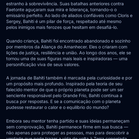
estranho à sobrevivência. Suas batalhas anteriores contra
Faetonte aguçaram sua mira e liderança, tornando-o o
emissário perfeito. Ao lado de aliados confiáveis como Cloris e
Sergey, Bahiti é um pilar de força, respeitado até mesmo
pelos inimigos mais ferozes que hesitam em desafiá-lo.
Quando criança, Bahiti foi encontrado abandonado e sozinho
por membros da Aliança do Amanhecer. Eles o criaram com
lições de justiça, resiliência e união. Ao longo dos anos, ele se
tornou uma de suas figuras mais leais e inspiradoras — uma
personificação viva de seus valores.
A jornada de Bahiti também é marcada pela curiosidade e por
um propósito mais profundo. Inspirado pela teoria de seu
falecido mentor de que o próprio planeta pode ser um ser
senciente responsável pelo Grande Frio, Bahiti continua a
busca por respostas. E se a comunicação com o planeta
pudesse restaurar o calor e o equilíbrio do mundo?
Embora seu mentor tenha partido e suas ideias permaneçam
sem comprovação, Bahiti permanece firme em sua busca —
não apenas para proteger as pessoas, mas para descobrir a
verdade que pode trazer a vida de volta à Terra congelada.