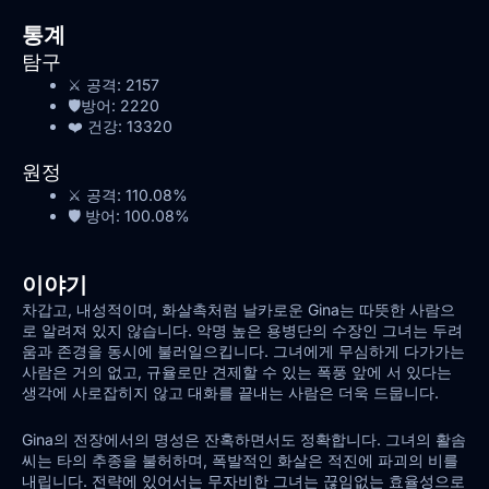
통계
탐구
⚔️ 공격:
2157
🛡️방어:
2220
❤️ 건강:
13320
원정
⚔️ 공격:
110.08%
🛡️ 방어:
100.08%
이야기
차갑고, 내성적이며, 화살촉처럼 날카로운 Gina는 따뜻한 사람으
로 알려져 있지 않습니다. 악명 높은 용병단의 수장인 그녀는 두려
움과 존경을 동시에 불러일으킵니다. 그녀에게 무심하게 다가가는
사람은 거의 없고, 규율로만 견제할 수 있는 폭풍 앞에 서 있다는
생각에 사로잡히지 않고 대화를 끝내는 사람은 더욱 드뭅니다.
Gina의 전장에서의 명성은 잔혹하면서도 정확합니다. 그녀의 활솜
씨는 타의 추종을 불허하며, 폭발적인 화살은 적진에 파괴의 비를
내립니다. 전략에 있어서는 무자비한 그녀는 끊임없는 효율성으로