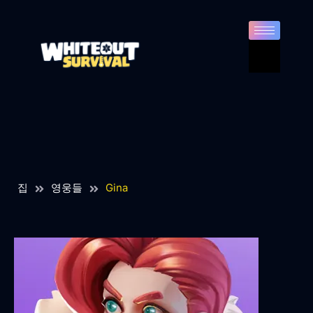
집
영웅들
Gina