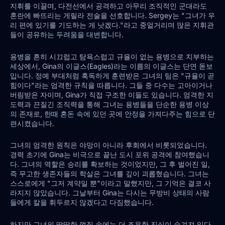
지휘를 이끌며, 다전선에서 공격하고 아무리 조직적인 군대라도
혼란에 빠뜨리는 게릴라 전술을 선호합니다. Sergey는 "그녀가 우
리 편에 있기를 기도하는 게 낫겠다."라고 중얼거리며 많은 지휘관
들이 공유하는 두려움을 대변합니다.
용병을 흔히 시끄럽고 탐욕스럽고 규율이 없는 용병으로 치부하는
세상에서, Gina의 이글스(Eagles)라는 이름의 이글스는 단연 돋보
입니다. 정예 부대처럼 혹독하게 훈련받은 그녀의 팀은 "규율이 곧
힘이다"라는 엄격한 규칙을 따릅니다. 그들 중 다수는 고아이거나
버림받은 자이며, Gina가 직접 구조한 이들도 있습니다. 엄격한 지
도력과 끈질긴 조직력을 통해 그녀는 용병들을 단순한 용병 이상
의 존재로, 한때 혼돈 속에 있던 곳에 안정을 가져다주는 힘으로 단
련시켰습니다.
그녀의 엄격한 원칙은 야망이 아니라 후회에서 비롯되었습니다.
경력 초기에 Gina는 비극으로 끝난 도시 포위 공격에 참여했습니
다. 그녀의 역할은 승리를 확보하는 것이었지만, 그 후 벌어진 일,
즉 무고한 생존자들의 학살은 그녀를 깊이 괴롭혔습니다. 그녀는
스스로에게 "그저 계약일 뿐"이라고 말했지만, 그 기억은 결코 사
라지지 않았습니다. 그날부터 Gina는 다시는 무방비 상태의 사람
들에게 칼을 휘두르지 않겠다고 다짐했습니다.
하지만 그녀의 딱딱한 껍질 속에는 더 조용한 진실이 숨겨져 있다.