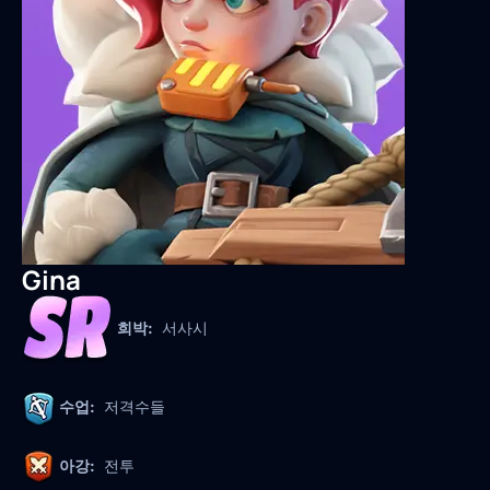
Gina
희박:
서사시
수업:
저격수들
아강:
전투