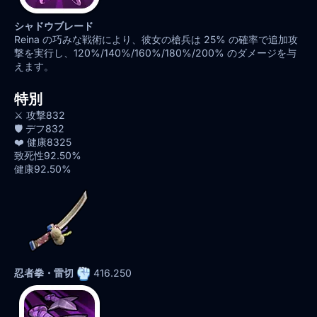
シャドウブレード
Reina の巧みな戦術により、彼女の槍兵は 25% の確率で追加攻
撃を実行し、120%/140%/160%/180%/200% のダメージを与
えます。
特別
⚔️ 攻撃
832
🛡️ デフ
832
❤️ 健康
8325
致死性
92.50%
健康
92.50%
忍者拳・雷切
416.250