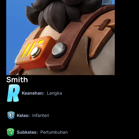
Smith
Keanehan:
Langka
Kelas:
Infanteri
Subkelas:
Pertumbuhan