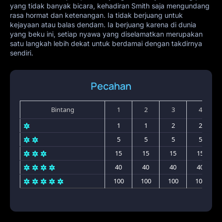
yang tidak banyak bicara, kehadiran Smith saja mengundang
rasa hormat dan ketenangan. Ia tidak berjuang untuk
kejayaan atau balas dendam. Ia berjuang karena di dunia
yang beku ini, setiap nyawa yang diselamatkan merupakan
satu langkah lebih dekat untuk berdamai dengan takdirnya
sendiri.
Pecahan
Bintang
1
2
3
4
1
1
2
2
5
5
5
5
15
15
15
15
40
40
40
40
100
100
100
100