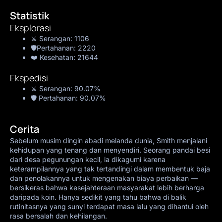
Statistik
Eksplorasi
⚔️ Serangan:
1106
🛡️Pertahanan:
2220
❤️ Kesehatan:
21644
Ekspedisi
⚔️ Serangan:
90.07%
🛡️ Pertahanan:
90.07%
Cerita
Sebelum musim dingin abadi melanda dunia, Smith menjalani
kehidupan yang tenang dan menyendiri. Seorang pandai besi
dari desa pegunungan kecil, ia dikagumi karena
keterampilannya yang tak tertandingi dalam membentuk baja
dan penolakannya untuk mengenakan biaya perbaikan —
bersikeras bahwa kesejahteraan masyarakat lebih berharga
daripada koin. Hanya sedikit yang tahu bahwa di balik
rutinitasnya yang sunyi terdapat masa lalu yang dihantui oleh
rasa bersalah dan kehilangan.