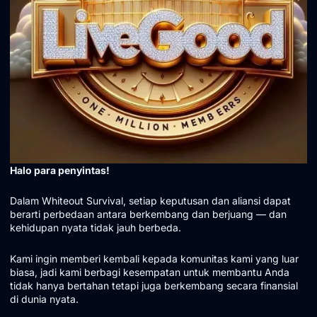
Halo para penyintas!
Dalam Whiteout Survival, setiap keputusan dan aliansi dapat
berarti perbedaan antara berkembang dan berjuang — dan
kehidupan nyata tidak jauh berbeda.
Kami ingin memberi kembali kepada komunitas kami yang luar
biasa, jadi kami berbagi kesempatan untuk membantu Anda
tidak hanya bertahan tetapi juga berkembang secara finansial
di dunia nyata.