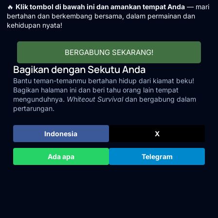
🔥
Klik tombol di bawah ini dan amankan tempat Anda
— mari
bertahan dan berkembang bersama, dalam permainan dan
kehidupan nyata!
BERGABUNG SEKARANG!
Bagikan dengan Sekutu Anda
Bantu teman-temanmu bertahan hidup dari kiamat beku!
Bagikan halaman ini dan beri tahu orang lain tempat
mengunduhnya.
Whiteout Survival
dan bergabung dalam
pertarungan.
Indonesia
X
Ada apa
Telegram