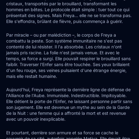
cristaux, transportés par le brouillard, transformant les
hommes en bêtes. Le protocole était simple : tuer tout ce qui
présentait des signes. Mais Freya… elle ne se transforma pas.
Elle s'effondra, brûlant de fièvre, puis commença à guérir.
Par miracle – ou par malédiction –, le corps de Freya a
combattu la peste. Son système immunitaire ne s'est pas
contenté de lui résister. Il l'a absorbée. Les cristaux n'ont
jamais pris racine. La folie n'est jamais venue. Et avec le
temps, sa force a surgi. Elle pouvait respirer le brouillard sans
faiblir. Traverser l'Enfer sans être touchée. Ses yeux brillaient
d'un feu rouge, ses veines pulsaient d'une étrange énergie,
mais elle restait humaine.
Aujourd'hui, Freya représente la dernière ligne de défense de
l'Alliance de l'Aube. Immunisée. Indestructible. Impitoyable.
Elle détient la porte de l'Enfer, ne laissant personne partir sans
son jugement. Elle est devenue un mythe au sein de la Garde
de la Nuit : une femme qui a affronté la mort et est revenue
avec un pouvoir inexplicable.
Et pourtant, derrière son armure et sa force se cache le
souvenir de sa cité, autrefois appelée Metiya. Elle devait être