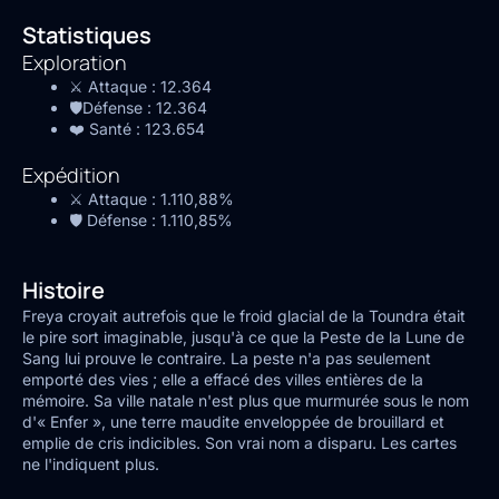
Statistiques
Exploration
⚔️ Attaque :
12.364
🛡️Défense :
12.364
❤️ Santé :
123.654
Expédition
⚔️ Attaque :
1.110,88%
🛡️ Défense :
1.110,85%
Histoire
Freya croyait autrefois que le froid glacial de la Toundra était
le pire sort imaginable, jusqu'à ce que la Peste de la Lune de
Sang lui prouve le contraire. La peste n'a pas seulement
emporté des vies ; elle a effacé des villes entières de la
mémoire. Sa ville natale n'est plus que murmurée sous le nom
d'« Enfer », une terre maudite enveloppée de brouillard et
emplie de cris indicibles. Son vrai nom a disparu. Les cartes
ne l'indiquent plus.