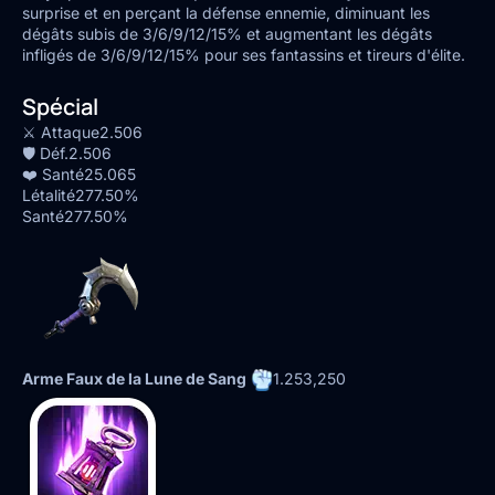
surprise et en perçant la défense ennemie, diminuant les
dégâts subis de 3/6/9/12/15% et augmentant les dégâts
infligés de 3/6/9/12/15% pour ses fantassins et tireurs d'élite.
Spécial
⚔️ Attaque
2.506
🛡️ Déf.
2.506
❤️ Santé
25.065
Létalité
277.50%
Santé
277.50%
Arme Faux de la Lune de Sang
1.253,250