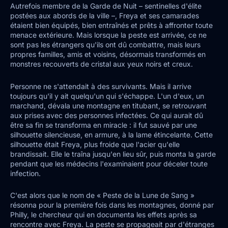
Autrefois membre de la Garde de Nuit – sentinelles d'élite
postées aux abords de la ville –, Freya et ses camarades
étaient bien équipés, bien entraînés et prêts à affronter toute
menace extérieure. Mais lorsque la peste est arrivée, ce ne
sont pas les étrangers qu'ils ont dû combattre, mais leurs
propres familles, amis et voisins, désormais transformés en
monstres recouverts de cristal aux yeux noirs et creux.
Personne ne s'attendait à des survivants. Mais il arrive
toujours qu'il y ait quelqu'un qui s'échappe. L'un d'eux, un
marchand, dévala une montagne en titubant, se retrouvant
aux prises avec des personnes infectées. Ce qui aurait dû
être sa fin se transforma en miracle : il fut sauvé par une
silhouette silencieuse, en armure, à la lame étincelante. Cette
silhouette était Freya, plus froide que l'acier qu'elle
brandissait. Elle le traîna jusqu'en lieu sûr, puis monta la garde
pendant que les médecins l'examinaient pour déceler toute
infection.
C'est alors que le nom de « Peste de la Lune de Sang »
résonna pour la première fois dans les montagnes, donné par
Philly, le chercheur qui en documenta les effets après sa
rencontre avec Freya. La peste se propageait par d'étranges