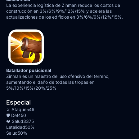
La experiencia logística de Zinman reduce los costos de
construcción en 3%/6%/9%/12%/15% y acelera las
actualizaciones de los edificios en 3%/6%/9%/12%/15%.
Batallador posicional
Zinman es un maestro del uso ofensivo del terreno,
aumentando el daño de todas las tropas en
5%/10%/15%/20%/25%
Especial
⚔️ Ataque
546
🛡️ Def
450
❤️ Salud
3375
Letalidad
50%
Salud
50%